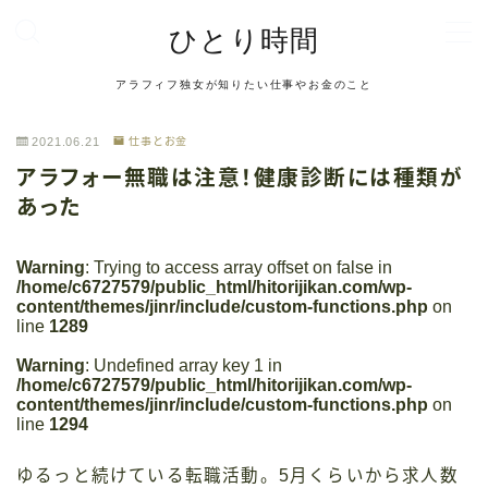
ひとり時間
MENU
アラフィフ独女が知りたい仕事やお金のこと
お問い合わせ
デモプリセット記事 #2
2021.06.21
仕事とお金
デモプリセット記事 #6
アラフォー無職は注意！健康診断には種類が
デモプリセット記事 #6
あった
デモプリセット記事 #8
デモプリセット記事 #8
デモプリセット記事 Part04
Warning
: Trying to access array offset on false in
/home/c6727579/public_html/hitorijikan.com/wp-
デモプリセット記事 Part06
content/themes/jinr/include/custom-functions.php
on
トップページ
line
1289
プライバシーポリシー
Warning
: Undefined array key 1 in
利用規約／特定商取引法に基づく表記
/home/c6727579/public_html/hitorijikan.com/wp-
有料記事の決済完了ページ
content/themes/jinr/include/custom-functions.php
on
管理人プロフィール
line
1294
記事一覧
運営者情報
ゆるっと続けている転職活動。5月くらいから求人数