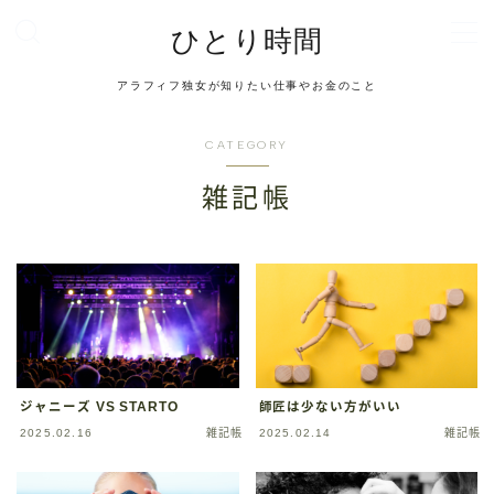
ひとり時間
MENU
アラフィフ独女が知りたい仕事やお金のこと
お問い合わせ
デモプリセット記事 #2
CATEGORY
デモプリセット記事 #6
デモプリセット記事 #6
雑記帳
デモプリセット記事 #8
デモプリセット記事 #8
デモプリセット記事 Part04
デモプリセット記事 Part06
トップページ
プライバシーポリシー
利用規約／特定商取引法に基づく表記
有料記事の決済完了ページ
ジャニーズ VS STARTO
師匠は少ない方がいい
管理人プロフィール
2025.02.16
雑記帳
2025.02.14
雑記帳
記事一覧
運営者情報