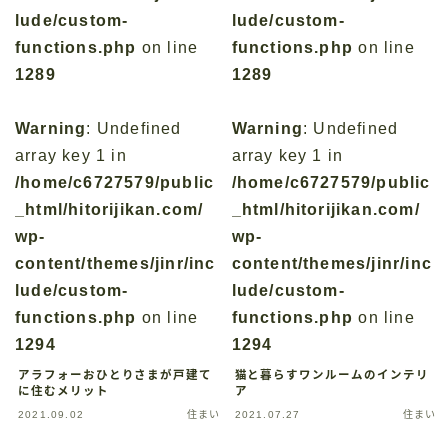
lude/custom-
lude/custom-
functions.php
on line
functions.php
on line
1289
1289
Warning
: Undefined
Warning
: Undefined
array key 1 in
array key 1 in
/home/c6727579/public
/home/c6727579/public
_html/hitorijikan.com/
_html/hitorijikan.com/
wp-
wp-
content/themes/jinr/inc
content/themes/jinr/inc
lude/custom-
lude/custom-
functions.php
on line
functions.php
on line
1294
1294
アラフォーおひとりさまが戸建て
猫と暮らすワンルームのインテリ
に住むメリット
ア
2021.09.02
住まい
2021.07.27
住まい