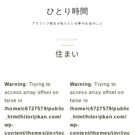
ひとり時間
MENU
アラフィフ独女が知りたい仕事やお金のこと
お問い合わせ
デモプリセット記事 #2
CATEGORY
デモプリセット記事 #6
デモプリセット記事 #6
住まい
デモプリセット記事 #8
デモプリセット記事 #8
デモプリセット記事 Part04
デモプリセット記事 Part06
Warning
: Trying to
Warning
: Trying to
トップページ
access array offset on
access array offset on
プライバシーポリシー
false in
false in
利用規約／特定商取引法に基づく表記
/home/c6727579/public
/home/c6727579/public
有料記事の決済完了ページ
管理人プロフィール
_html/hitorijikan.com/
_html/hitorijikan.com/
記事一覧
wp-
wp-
運営者情報
content/themes/jinr/inc
content/themes/jinr/inc