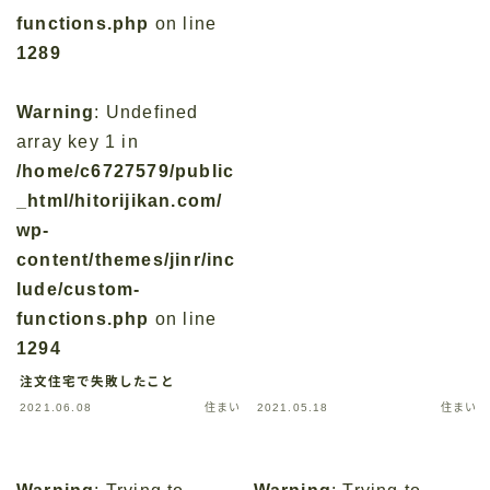
functions.php
on line
1289
Warning
: Undefined
array key 1 in
/home/c6727579/public
_html/hitorijikan.com/
wp-
content/themes/jinr/inc
lude/custom-
functions.php
on line
1294
注文住宅で失敗したこと
2021.06.08
住まい
2021.05.18
住まい