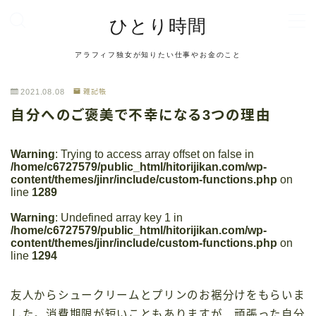
ひとり時間
MENU
アラフィフ独女が知りたい仕事やお金のこと
お問い合わせ
デモプリセット記事 #2
2021.08.08
雑記帳
デモプリセット記事 #6
自分へのご褒美で不幸になる3つの理由
デモプリセット記事 #6
デモプリセット記事 #8
デモプリセット記事 #8
Warning
: Trying to access array offset on false in
/home/c6727579/public_html/hitorijikan.com/wp-
デモプリセット記事 Part04
content/themes/jinr/include/custom-functions.php
on
デモプリセット記事 Part06
line
1289
トップページ
Warning
: Undefined array key 1 in
プライバシーポリシー
/home/c6727579/public_html/hitorijikan.com/wp-
利用規約／特定商取引法に基づく表記
content/themes/jinr/include/custom-functions.php
on
有料記事の決済完了ページ
line
1294
管理人プロフィール
記事一覧
友人からシュークリームとプリンのお裾分けをもらいま
運営者情報
した。消費期限が短いこともありますが、頑張った自分