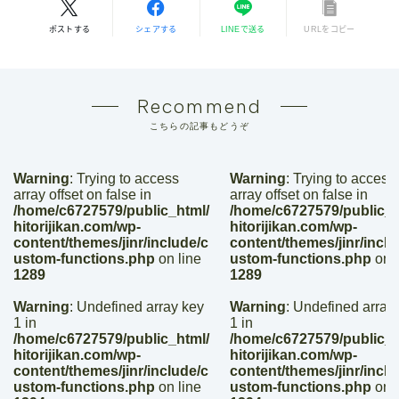
ポストする
シェアする
LINEで送る
URLをコピー
Recommend
こちらの記事もどうぞ
Warning
: Trying to access
Warning
: Trying to access
array offset on false in
array offset on false in
/home/c6727579/public_html/
/home/c6727579/public_h
hitorijikan.com/wp-
hitorijikan.com/wp-
content/themes/jinr/include/c
content/themes/jinr/inclu
ustom-functions.php
on line
ustom-functions.php
on l
1289
1289
Warning
: Undefined array key
Warning
: Undefined array
1 in
1 in
/home/c6727579/public_html/
/home/c6727579/public_h
hitorijikan.com/wp-
hitorijikan.com/wp-
content/themes/jinr/include/c
content/themes/jinr/inclu
ustom-functions.php
on line
ustom-functions.php
on l