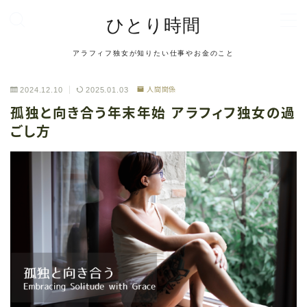
ひとり時間
MENU
アラフィフ独女が知りたい仕事やお金のこと
お問い合わせ
デモプリセット記事 #2
2024.12.10
2025.01.03
人間関係
デモプリセット記事 #6
孤独と向き合う年末年始 アラフィフ独女の過
デモプリセット記事 #6
ごし方
デモプリセット記事 #8
デモプリセット記事 #8
デモプリセット記事 Part04
デモプリセット記事 Part06
トップページ
プライバシーポリシー
利用規約／特定商取引法に基づく表記
有料記事の決済完了ページ
管理人プロフィール
記事一覧
運営者情報